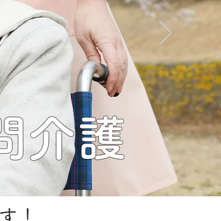
問介護
ます！